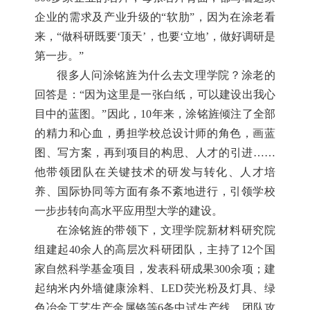
企业的需求及产业升级的“软肋”，因为在涂老看
来，“做科研既要‘顶天’，也要‘立地’，做好调研是
第一步。”
很多人问涂铭旌为什么去文理学院？涂老的
回答是：“因为这里是一张白纸，可以建设出我心
目中的蓝图。”因此，10年来，涂铭旌倾注了全部
的精力和心血，勇担学校总设计师的角色，画蓝
图、写方案，再到项目的构思、人才的引进……
他带领团队在关键技术的研发与转化、人才培
养、国际协同等方面有条不紊地进行，引领学校
一步步转向高水平应用型大学的建设。
在涂铭旌的带领下，文理学院新材料研究院
组建起40余人的高层次科研团队，主持了12个国
家自然科学基金项目，发表科研成果300余项；建
起纳米内外墙健康涂料、LED荧光粉及灯具、绿
色冶金工艺生产金属铬等6条中试生产线。团队攻