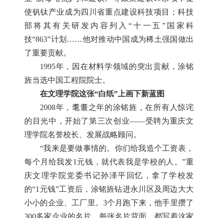
使钒钛产业成为四川省重点建设科技项目；科技
部将其有关研发内容列入“十一五”国家科
技“863”计划……他对推动中国成为稀土强国做出
了重要贡献。
1995年，因在材料学领域的突出贡献，涂铭
旌当选中国工程院院士。
在文理学院这张“白纸”上画下新蓝图
2008年，耄耋之年的涂铭旌，在所有人惊诧
的目光中，开始了第三次创业——受聘为重庆文
理学院名誉校长、发展战略顾问。
“我来是要做事情的。你们给我造个工资表，
每个月给我发1元钱，就代表我是学校的人。”重
庆文理学院党委书记孙泽平回忆，拿了学校发
的“1元钱”工资后，涂铭旌钻进永川区及周边大大
小小的企业、工厂里。3个月跑下来，他手里攒了
300多家企业的名片，每张名片背面，都写着这家