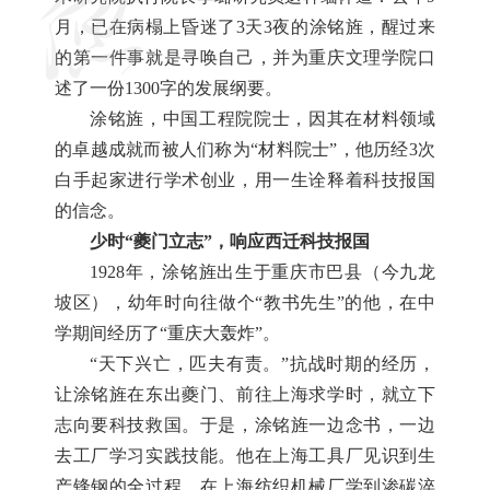
月，已在病榻上昏迷了3天3夜的涂铭旌，醒过来
的第一件事就是寻唤自己，并为重庆文理学院口
述了一份1300字的发展纲要。
涂铭旌，中国工程院院士，因其在材料领域
的卓越成就而被人们称为“材料院士”，他历经3次
白手起家进行学术创业，用一生诠释着科技报国
的信念。
少时“夔门立志”，响应西迁科技报国
1928年，涂铭旌出生于重庆市巴县（今九龙
坡区），幼年时向往做个“教书先生”的他，在中
学期间经历了“重庆大轰炸”。
“天下兴亡，匹夫有责。”抗战时期的经历，
让涂铭旌在东出夔门、前往上海求学时，就立下
志向要科技救国。于是，涂铭旌一边念书，一边
去工厂学习实践技能。他在上海工具厂见识到生
产锋钢的全过程，在上海纺织机械厂学到渗碳淬