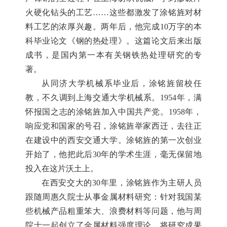
火硬化钻头的工艺……这些都激发了涂铭旌对材
料工艺的浓厚兴趣。两年后，他完成10万字的本
科毕业论文《钢的热处理》。这篇论文后来出版
成书，是国内第一本有关钢铁热处理研究的专
著。
从同济大学机械系毕业后，涂铭旌留校任
教，不久调到上海交通大学机械系。1954年，满
怀报国之志的涂铭旌加入中国共产党。1958年，
响应党和国家的号召，涂铭旌举家西迁，去往正
在建设中的西安交通大学。涂铭旌的第一次创业
开始了，他把此后30年的学术生涯，毫无保留地
投入在这片沃土上。
在西安交大的30年里，涂铭旌作为主研人员
跟随周惠久院士从事金属材料研究：针对我国某
些机械产品粗重笨大、浪费材料等问题，他与周
院士一起创立了金属材料强度理论，将研究成果