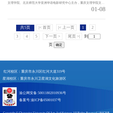
文理学院、北京师范大学亚洲华语电影研究中心主办，重庆文理学院文化
01-08
传播与设计学院承办的“审美与向
共5页
|< 首页
|< 上一页
1
2
3
4
5
下一页 >
尾页 >|
到
页
确定
红河校区：重庆市永川区红河大道319号
星湖校区：重庆市永川卫星湖文化旅游区
渝公网安备:50011802010936号
备案号:
渝ICP备05001037号
Copyright © Chongqing University Of Arts And Sciences All Rights Reserved |
渝ICP备