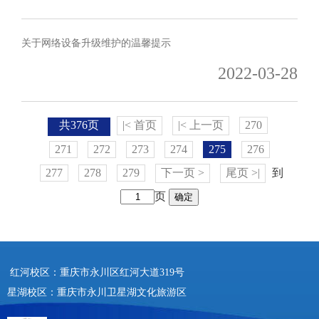
关于网络设备升级维护的温馨提示
2022-03-28
共376页
|< 首页
|< 上一页
270
271
272
273
274
275
276
277
278
279
下一页 >
尾页 >|
到
页
确定
红河校区：重庆市永川区红河大道319号
星湖校区：重庆市永川卫星湖文化旅游区