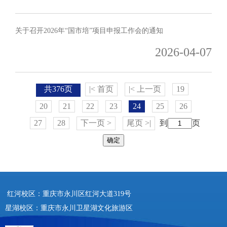
关于召开2026年“国市培”项目申报工作会的通知
2026-04-07
共376页
|< 首页
|< 上一页
19
20
21
22
23
24
25
26
27
28
下一页 >
尾页 >|
到
页
确定
红河校区：重庆市永川区红河大道319号
星湖校区：重庆市永川卫星湖文化旅游区