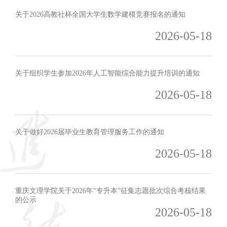
关于2026高教社杯全国大学生数学建模竞赛报名的通知
2026-05-18
关于组织学生参加2026年人工智能综合能力提升培训的通知
2026-05-18
关于做好2026届毕业生教育管理服务工作的通知
2026-05-18
重庆文理学院关于2026年“专升本”征集志愿批次综合考核结果
的公示
2026-05-18