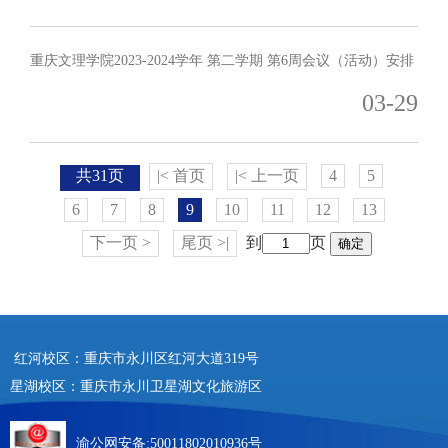
重庆文理学院2023-2024学年 第二学期 第6周会议（活动）安排
03-29
共31页
|< 首页
|< 上一页
4
5
6
7
8
9
10
11
12
13
下一页 >
尾页 >|
到
页
确定
红河校区：重庆市永川区红河大道319号
星湖校区：重庆市永川卫星湖文化旅游区
渝公网安备:50011802010936号