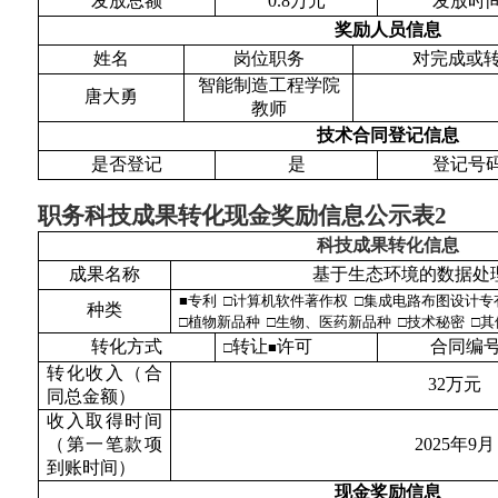
发放总
额
0.8
万元
发放时
奖励人员信
息
姓
名
岗位职
务
对完成或
智能制造工程学院
唐大勇
教
师
技术合同登记信
息
是否登
记
是
登记号
职务科技成果转化现金奖励信息公示表
2
科技成果转化信息
成果名称
基于生态环境的数据处
■
专利 □计算机软件著作权 □集成电路布图设计专
种类
□植物新品种 □生物、医药新品种 □技术秘密 □其
转化方式
转让
许可
合同编
□
■
转化收入（合
32
万元
同总金额）
收入取得时间
（第一笔款项
2025
年
9
月
到账时间）
现金奖励信息