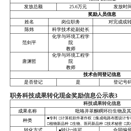
发放总额
25.6
万元
发放时
奖励人员信息
姓名
岗位职务
对完成或
陈炜
科学技术处副处长
化学与环境工程学
范剑平
院
教师
化学与环境工程学
唐渊哲
院
教师
技术合同登记信息
是否登记
是
登记号
职务科技成果转化现金奖励信息公示表
3
科技成果转化信息
成果名称
吡咯并䓬酮稠环衍生物及
■
专利 □计算机软件著作权 □集成电路布图设计专
种类
□植物新品种 □生物、医药新品种 □技术秘密 □其
转化方式
转让
许可
合同编
■
□