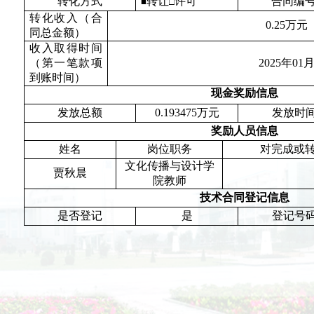
转化方式
转让
许可
合同编
■
□
转化收入（合
0.25
万元
同总金额）
收入取得时间
（第一笔款项
2025
年
01
到账时间）
现金奖励信息
发放总额
0.193475
万元
发放时
奖励人员信息
姓名
岗位职务
对完成或
文化传播与设计学
贾秋晨
院教师
技术合同登记信息
是否登记
是
登记号