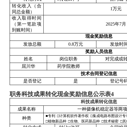
转化收入（合
1
万元
同总金额）
收入取得时间
（第一笔款项
2025
年
7
月
到账时间）
现金奖励信息
发放总额
0.8
万元
发放时
奖励人员信息
姓名
岗位职务
对完成或
屈川华
药学院教师
技术合同登记信息
是否登记
是
登记号
职务科技成果转化现金奖励信息公示表
4
科技成果转化信息
成果名称
一种摄像机稳定器等两
■
专利 □计算机软件著作权 □集成电路布图设计专
种类
□植物新品种 □生物、医药新品种 □技术秘密 □其