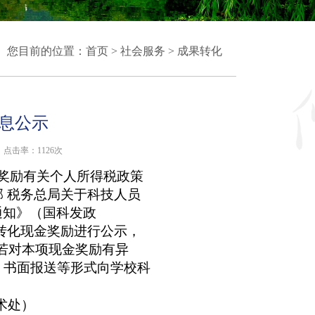
您目前的位置：
首页
>
社会服务
>
成果转化
息公示
点击率：
1126次
奖励有关个人所得税政策
政部 税务总局关于科技人员
通知》（国科发政
果转化现金
奖励进行公示，
日。若对本项现金奖励有异
、书面报送等形式向学校科
术处）