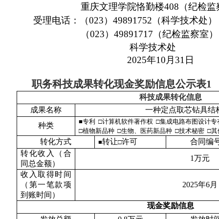
重庆文理学院恪勤楼408（纪检监
受理电话：（023）49891752（科学技术处）
（023）49891717（纪检监察室）
科学技术处
2025
年10月31日
职务科技成果转化现金奖励信息公示表
1
科技成果转化信
息
成果名
称
一种定点取芯钻具结
■
专利 □计算机软件著作权 □集成电路布图设计专
种
类
□植物新品种 □生物、医药新品种 □技术秘密 □其
转化方
式
转让
许可
合同编
■
□
转化收入（合
1
万元
同总金额
）
收入取得时间
（第一笔款项
2025
年
6
月
到账时间
）
现金奖励信
息