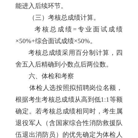
能进入后续环节。
（三）考核
总成绩计算
。
考核
总成绩
=
专业面试成绩
×
50%+
综合面试
成绩
×
5
0%
。
考核总成绩采用百分制计算，四
舍五入后精确到小数点后两位数。
六、体检和考察
体检人选按照拟招聘岗位名额，
根据考生考核总成绩从高到低
1:1
等额
确定。
若考核总成绩相同时，考生属
退役军人（含国家综合性消防救援队
伍退出消防员）的优先确定为
体检
人