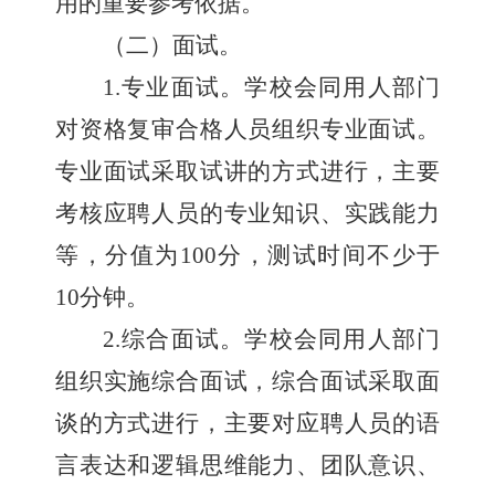
用的重要参考依据。
（
二
）面试
。
1.
专业面试。
学校
会同用人部门
对资格复审合格人员组织专业面试。
专业面试采取试讲
的
方式进行，主要
考核应聘人员的专业知识、实践能力
等
，
分值为
100
分，
测试时间
不少于
10
分钟
。
2
.
综合面试
。
学校
会同用人部门
组织实施
综合面试
，综合面试采取面
谈的方式进行，主要对应聘人员的语
言表达和逻辑思维能力、团队意识、