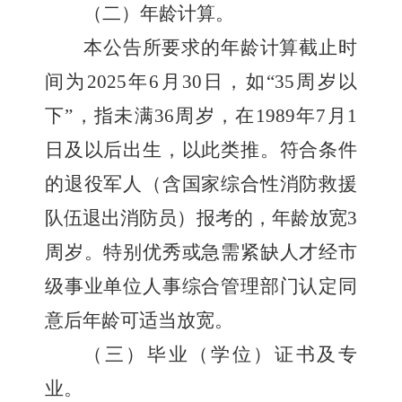
（
二
）年龄计算。
本公告所要求的年龄计算截止时
间为
2025
年
6
月
3
0
日，如
“
3
5
周岁以
下
”
，指未满
3
6
周岁，在
19
89
年
7
月
1
日及以后出生，以此类推。符合条件
的退役军人（含国家综合性消防救援
队伍退出消防员）报考的，年龄放宽
3
周岁。特别优秀或急需紧缺人才经市
级事业单位人事综合管理部门认定同
意后年龄可适当放宽。
（
三
）毕业（学位）证书及专
业。