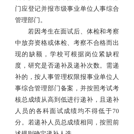
门应登记并报市级事业单位人事综合
管理部门。
若
因
考生在
面试后、
体检
和
考察
中放弃资格
或
体检、考察不合格而出
现的缺额，学校可根据岗位紧缺程
度，研究是否递补
及递补次数
。
需递
补的，按人事管理权限报事业单位人
事综合管理部门备案，并按照考试考
核总成绩从高到低进行递补
，
且递补
人员的各科面试成绩均不得低于
70
分
。若递补人员总成绩相同，按照前
述规则确定递补人选。