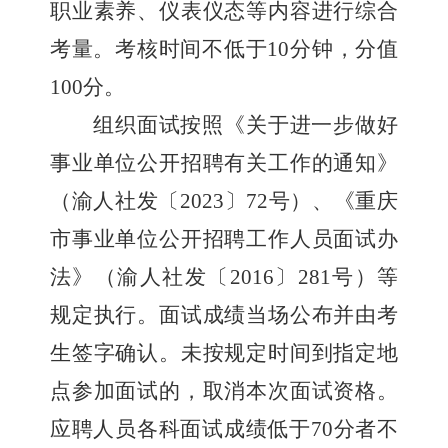
职业素养、仪表仪态等内容进行综合
考量。考核时间不低于
10
分钟，分值
100
分。
组织
面试按照《关于进一步做好
事业单位公开招聘有关工作的通知》
（渝人社发〔
2023
〕
72
号）、《重庆
市事业单位公开招聘工作人员面试办
法》（渝人社发〔
2016
〕
281
号）等
规定
执行。面试成绩当场公布并由考
生签字确认。未按规定时间到指定地
点参加面试的，取消本次面试资格。
应聘人员
各科
面试成绩低于
70
分
者
不