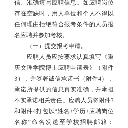
信、准确填写应聘信息。如应聘岗位
存在空缺时，用人单位和个人不得以
任何理由拒绝符合报考条件的人员报
名应聘并参加考核。
（
一
）提交报考申请。
应聘人员应按要求
认真填写《重
庆文理学院
博士
应聘申请表》
（附件
3
），并
签署诚信承诺书
（附件
4
）
，
承诺所提供的信息真实准确，并承担
不实承诺相关责任
。应聘人员将附件
3
和附件
4
打包
以
“
姓名
+
学历
+
应聘岗位
名称
”
命名发送至学校招聘邮箱：